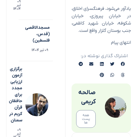
۰۹
تیر
یادآور می‌شود، فرهنگسرای اخلاق،
۱۴۰۴
در خیابان پیروزی، خیابان
شکوفه، خیابان شهید کاظمی،
مسجدالاقصی
جنب بوستان گلزار واقع است.
(قدس،
فلسطین)
انتهای پیام
۰۹ تیر ۱۴۰۴
اشتراک گذاری نوشته در:
برگزاری
آزمون
ارزیابی
مجدد
صالحه
برای
کریمی
حافظان
قرآن
کریم در
همه
پست
سمنان
ها
۰۹
تیر