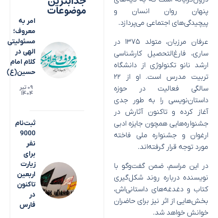
جذابترین
موضوعات
پنهان روان انسان و
امر به
پیچیدگی‌های اجتماعی می‌پردازد.
معروف؛
عرفان مرزبان، متولد ۱۳۷۵ در
مسئولیتی
الهی در
ساری، فارغ‌التحصیل کارشناسی
کلام امام
ارشد نانو تکنولوژی از دانشگاه
حسین(ع)
تربیت مدرس است. او از ۲۲
سالگی فعالیت در حوزه
۰۹ تیر
۱۴۰۴
داستان‌نویسی را به طور جدی
آغاز کرده و تاکنون آثارش در
جشنواره‌هایی همچون جایزه ادبی
ثبت‌نام
9000
ارغوان و جشنواره ملی فاخته
نفر
مورد توجه قرار گرفته‌اند.
برای
زیارت
در این مراسم، ضمن گفت‌و‌گو با
اربعین
نویسنده درباره روند شکل‌گیری
تاکنون
کتاب و دغدغه‌های داستانی‌اش،
در
بخش‌هایی از اثر نیز برای حاضران
فارس
خوانش خواهد شد.