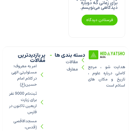
برای زمانی که دوباره
دیدگاهی می‌نویسم.
دسته بندی ها
پر بازدیدترین
مقالات
مقالات
امر به معروف؛
هدایت شو ، مرجع
معارف
مسئولیتی الهی
کاملی درباره علوم ،
در کلام امام
تاریخ و مکان های
حسین(ع)
اسلام است
ثبت‌نام 9000 نفر
برای زیارت
اربعین تاکنون در
فارس
مسجدالاقصی
(قدس،