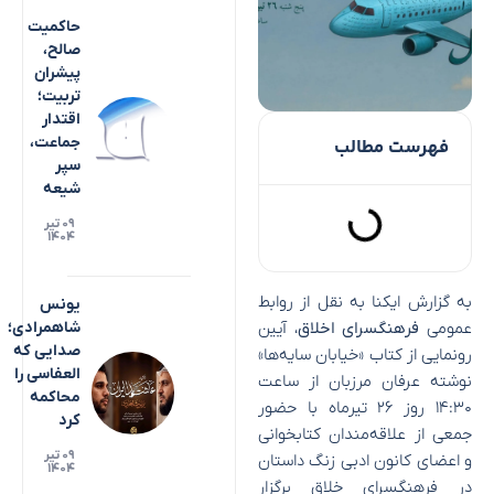
حاکمیت
صالح،
پیشران
تربیت؛
اقتدار
جماعت،
فهرست مطالب
سپر
شیعه
۰۹ تیر
۱۴۰۴
به گزارش ایکنا به نقل از روابط
یونس
عمومی
فرهنگسرای اخلاق
، آیین
شاهمرادی؛
صدایی که
رونمایی از کتاب «خیابان سایه‌ها»
العفاسی را
نوشته عرفان مرزبان از ساعت
محاکمه
۱۴:۳۰ روز ۲۶ تیرماه با حضور
کرد
جمعی از علاقه‌مندان کتابخوانی
۰۹ تیر
و اعضای کانون ادبی زنگ داستان
۱۴۰۴
در فرهنگسرای خلاق برگزار