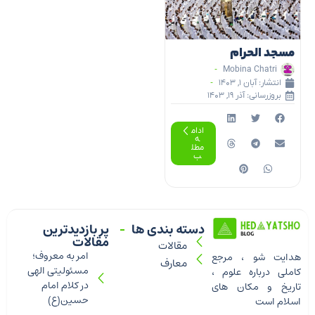
مسجد الحرام
Mobina Chatri
انتشار:
آبان ۱, ۱۴۰۳
بروزرسانی: آذر ۱۹, ۱۴۰۳
ادام
ه
مطل
ب
دسته بندی ها
پر بازدیدترین
مقالات
مقالات
امر به معروف؛
هدایت شو ، مرجع
معارف
مسئولیتی الهی
کاملی درباره علوم ،
در کلام امام
تاریخ و مکان های
حسین(ع)
اسلام است