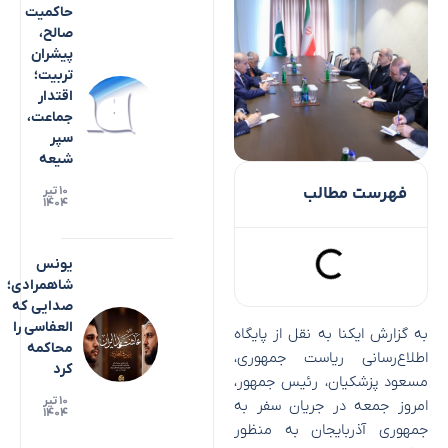
حاکمیت
صالح،
پیشران
تربیت؛
اقتدار
جماعت،
سپر
شیعه
فهرست مطالب
۱۰ تیر
۱۴۰۴
یونس
شاهمرادی؛
صدایی که
العفاسی را
به گزارش ایکنا به نقل از پایگاه
محاکمه
اطلاع‌رسانی ریاست جمهوری،
کرد
مسعود پزشکیان، رئیس جمهور،
۱۰ تیر
امروز جمعه در جریان سفر به
۱۴۰۴
جمهوری آذربایجان به منظور