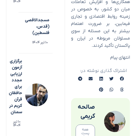
همکاری‌ها و افزایش تعاملات
۱۴۰۴
میان دو کشور، به خصوص در
زمینه روابط اقتصادی و تجاری
مسجدالاقصی
فیمابین، بر ضرورت اهتمام
(قدس،
بیشتر به این مسئله از سوی
فلسطین)
مسئولان مربوطه در ایران و
۱۰ تیر ۱۴۰۴
پاکستان تأکید کردند.
انتهای پیام
برگزاری
آزمون
اشتراک گذاری نوشته در:
ارزیابی
مجدد
برای
حافظان
قرآن
کریم در
صالحه
سمنان
کریمی
۱۰ تیر
۱۴۰۴
همه
پست