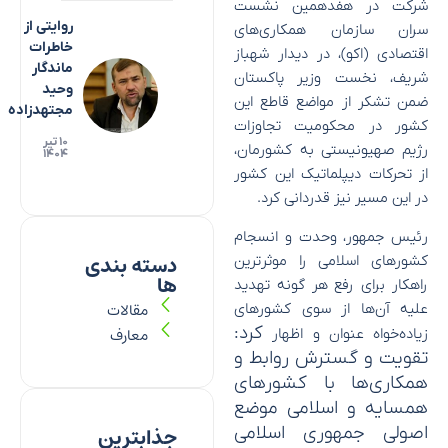
شرکت در هفدهمین نشست
روایتی از
سران سازمان همکاری‌های
خاطرات
اقتصادی (اکو)، در دیدار شهباز
ماندگار
شریف، نخست وزیر پاکستان
وحید
ضمن تشکر از مواضع قاطع این
مجتهدزاده
کشور در محکومیت تجاوزات
۱۰ تیر
رژیم صهیونیستی به کشورمان،
۱۴۰۴
از تحرکات دیپلماتیک این کشور
در این مسیر نیز قدردانی کرد.
رئیس جمهور، وحدت و انسجام
دسته بندی
کشورهای اسلامی را موثرترین
ها
راهکار برای رفع هر گونه تهدید
مقالات
علیه آن‌ها از سوی کشورهای
کرد
:
معارف
زیاده‌خواه عنوان و اظهار
تقویت و گسترش روابط و
همکاری‌ها با کشورهای
همسایه و اسلامی موضع
اصولی جمهوری اسلامی
جذابترین