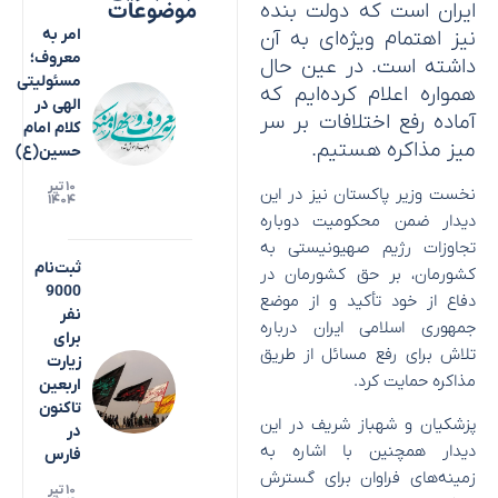
موضوعات
ایران است که دولت بنده
امر به
نیز اهتمام ویژه‌ای به آن
معروف؛
داشته است. در عین حال
مسئولیتی
همواره اعلام کرده‌ایم که
الهی در
آماده رفع اختلافات بر سر
کلام امام
میز مذاکره هستیم.
حسین(ع)
۱۰ تیر
نخست وزیر پاکستان نیز در این
۱۴۰۴
دیدار ضمن محکومیت دوباره
تجاوزات رژیم صهیونیستی به
ثبت‌نام
کشورمان، بر حق کشورمان در
9000
دفاع از خود تأکید و از موضع
نفر
جمهوری اسلامی ایران درباره
برای
تلاش برای رفع مسائل از طریق
زیارت
مذاکره حمایت کرد.
اربعین
تاکنون
پزشکیان و شهباز شریف در این
در
دیدار همچنین با اشاره به
فارس
زمینه‌های فراوان برای گسترش
۱۰ تیر