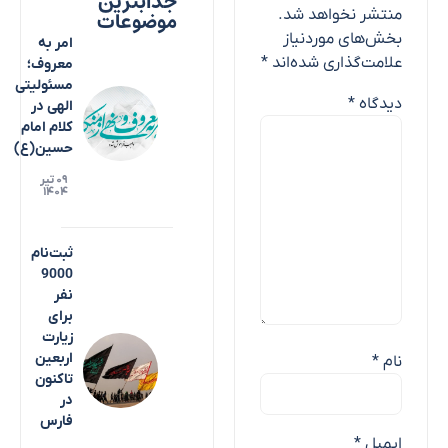
جذابترین
موضوعات
منتشر نخواهد شد.
بخش‌های موردنیاز
امر به
علامت‌گذاری شده‌اند
*
معروف؛
مسئولیتی
دیدگاه
*
الهی در
کلام امام
حسین(ع)
۰۹ تیر
۱۴۰۴
ثبت‌نام
9000
نفر
برای
زیارت
اربعین
نام
*
تاکنون
در
فارس
ایمیل
*