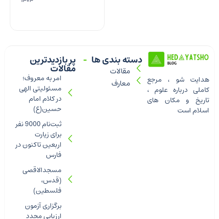
۱۴۰۴
دسته بندی ها
پر بازدیدترین
مقالات
مقالات
امر به معروف؛
هدایت شو ، مرجع
معارف
مسئولیتی الهی
کاملی درباره علوم ،
در کلام امام
تاریخ و مکان های
حسین(ع)
اسلام است
ثبت‌نام 9000 نفر
برای زیارت
اربعین تاکنون در
فارس
مسجدالاقصی
(قدس،
فلسطین)
برگزاری آزمون
ارزیابی مجدد