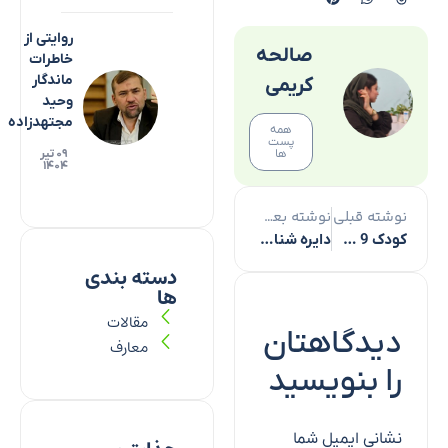
روایتی از
صالحه
خاطرات
ماندگار
کریمی
وحید
مجتهدزاده
همه
پست
ها
۰۹ تیر
۱۴۰۴
نوشته قبلی
نوشته بعدی
کودک 9 ساله هندی؛ کاتب قرآن کریم
دایره شناخت امام حسین(ع) از کربلا و عاشورا فراتر است
دسته بندی
ها
مقالات
دیدگاهتان
معارف
را بنویسید
نشانی ایمیل شما