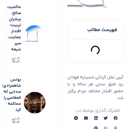
حاکمیت
صالح،
پیشران
تربیت؛
فهرست مطالب
اقتدار
جماعت،
سپر
شیعه
۰۹ تیر
۱۴۰۴
آیین نخل گردانی حسینیه فهادان
یونس
یزد طبق سنتی هر ساله و با
شاهمرادی؛
حضور اقشار مختلف مردم برگزار
صدایی که
شد.
العفاسی را
محاکمه
کرد
اشتراک گذاری نوشته در:
۰۹ تیر
۱۴۰۴