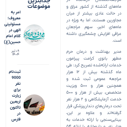
جذابترین
موضوعات
ماه‌های گذشته از کشور عراق و
امر به
در حالت عادی بیشتر از میان
معروف؛
مجاورین هستند، اما به ویژه در
مسئولیتی
ماه‌های اخیر، سهم مراجعان
الهی در
عراقی افزایش چشمگیری داشته
کلام امام
است.
حسین(ع)
مدیر بهداشت و درمان حرم
۰۹ تیر
۱۴۰۴
مطهر بانوی کرامت پیرامون
خدمات ارائه‌شده تصریح کرد: طی
ماه گذشته بیش از ۱۲ هزار
ثبت‌نام
9000
مراجعه عمومی ثبت شده و
نفر
همچنین هزار و ۵۰۰ ویزیت
برای
متخصص، بیش از هزار و ۵۰۰
زیارت
خدمت آزمایشگاهی و ۲ هزار نفر
اربعین
تحت درمان‌های دندان‌پزشکی قرار
تاکنون
گرفته‌اند و علاوه بر این،
در
بینایی‌سنجی با ارائه خدمات به
فارس
هزار نفر و داروخانه با ارائه ۵۴