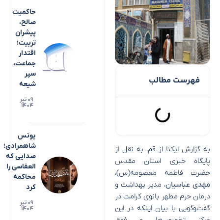
حاکمیت
صالح،
پیشران
تربیت؛
اقتدار
جماعت،
سپر
فهرست مطالب
شیعه
۰۹ تیر
۱۴۰۴
یونس
شاهمرادی؛
به گزارش ایکنا از قم، به نقل از
صدایی که
پایگاه خبری استان مقدس
العفاسی را
حضرت فاطمه معصومه(س)،
محاکمه
مهدی عباسیان
، مدیر بهداشت و
کرد
درمان حرم مطهر بانوی کرامت در
۰۹ تیر
گفت‌و‌گویی با بیان اینکه در این
۱۴۰۴