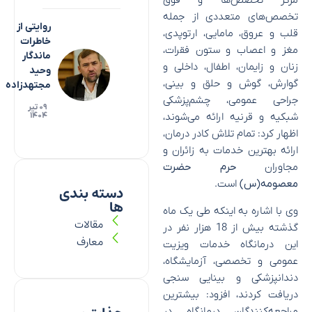
مرکز تخصص‌ها و فوق
تخصص‌های متعددی از جمله
روایتی از
قلب و عروق، مامایی، ارتوپدی،
خاطرات
مغز و اعصاب و ستون فقرات،
ماندگار
زنان و زایمان، اطفال، داخلی و
وحید
گوارش، گوش و حلق و بینی،
مجتهدزاده
جراحی عمومی، چشم‌پزشکی
۰۹ تیر
شبکیه و قرنیه ارائه می‌شوند،
۱۴۰۴
اظهار کرد: تمام تلاش کادر درمان،
ارائه بهترین خدمات به زائران و
مجاوران
حرم حضرت
معصومه(س)
است.
دسته بندی
ها
وی با اشاره به اینکه طی یک ماه
مقالات
گذشته بیش از 18 هزار نفر در
معارف
این درمانگاه خدمات ویزیت
عمومی و تخصصی، آزمایشگاه،
دندانپزشکی و بینایی سنجی
دریافت کردند، افزود: بیشترین
مراجعه‌کنندگان درمانگاه در