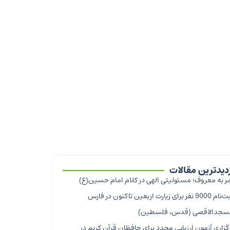
زدیدترین مقالات
ر به معروف؛ مسئولیتی الهی در کلام امام حسین(ع)
9000 نفر برای زیارت اربعین تاکنون در فارس
سجدالاقصی (قدس، فلسطین)
گزاری آزمون ارزیابی مجدد برای حافظان قرآن کریم در