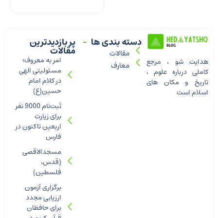
دسته بندی ها
پر بازدیدترین
مقالات
مقالات
امر به معروف؛
هدایت شو ، مرجع
معارف
مسئولیتی الهی
کاملی درباره علوم ،
در کلام امام
تاریخ و مکان های
حسین(ع)
اسلام است
ثبت‌نام 9000 نفر
برای زیارت
اربعین تاکنون در
فارس
مسجدالاقصی
(قدس،
فلسطین)
برگزاری آزمون
ارزیابی مجدد
برای حافظان