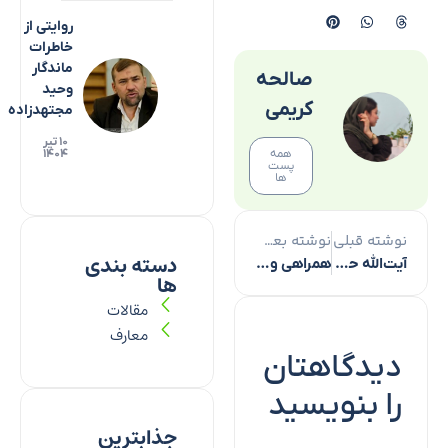
روایتی از
خاطرات
ماندگار
صالحه
وحید
کریمی
مجتهدزاده
۱۰ تیر
همه
۱۴۰۴
پست
ها
نوشته قبلی
نوشته بعدی
دسته بندی
آیت‌الله حجتی، الگوی تمام عیار استاد دانشگاه اسلامی
همراهی و انس با ولی خدا از دستورات مهم قرآن کریم است
ها
مقالات
معارف
دیدگاهتان
را بنویسید
جذابترین