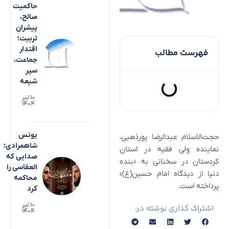
حاکمیت
صالح،
پیشران
تربیت؛
اقتدار
فهرست مطالب
جماعت،
سپر
شیعه
۱۰ تیر
۱۴۰۴
یونس
حجت‌الاسلام عبدالرضا پورذهبی،
شاهمرادی؛
نماینده ولی فقیه در استان
صدایی که
کردستان در سخنانی به «بنده
العفاسی را
دنیا از دیدگاه امام حسین(ع)»
محاکمه
پرداخته است.
کرد
۱۰ تیر
اشتراک گذاری نوشته در:
۱۴۰۴