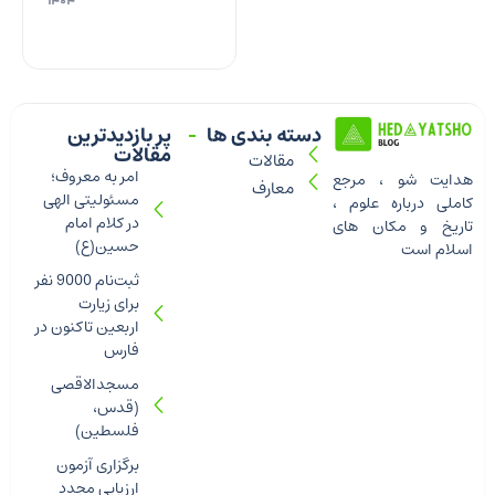
۱۴۰۴
دسته بندی ها
پر بازدیدترین
مقالات
مقالات
امر به معروف؛
هدایت شو ، مرجع
معارف
مسئولیتی الهی
کاملی درباره علوم ،
در کلام امام
تاریخ و مکان های
حسین(ع)
اسلام است
ثبت‌نام 9000 نفر
برای زیارت
اربعین تاکنون در
فارس
مسجدالاقصی
(قدس،
فلسطین)
برگزاری آزمون
ارزیابی مجدد