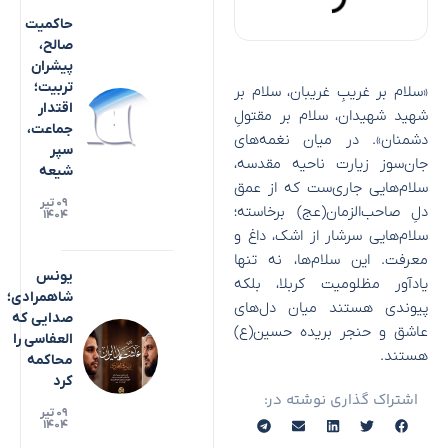
حاکمیت
صالح،
پیشران
تربیت؛
«سلام بر غریبِ غریبان، سلام بر
اقتدار
شهید شهیدان، سلام بر مقتولِ
جماعت،
دشمنان». در میان نغمه‌های
سپر
جان‌سوز زیارت ناحیه مقدسه،
شیعه
سلام‌هایی جاری‌ست که از عمق
۰۹ تیر
دلِ صاحب‌الزمان(عج) برخاسته؛
۱۴۰۴
سلام‌هایی سرشار از اشک، داغ و
معرفت. این سلام‌ها، نه تنها
یونس
یادآور مظلومیت کربلا، بلکه
شاهمرادی؛
پیوندی‌ هستند میان دل‌های
صدایی که
عاشق و حنجر بریده‌ حسین(ع)
العفاسی را
هستند.
محاکمه
کرد
اشتراک گذاری نوشته در:
۰۹ تیر
۱۴۰۴