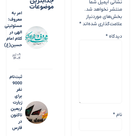
جذابترین
نشانی ایمیل شما
موضوعات
منتشر نخواهد شد.
امر به
بخش‌های موردنیاز
معروف؛
علامت‌گذاری شده‌اند
*
مسئولیتی
الهی در
دیدگاه
*
کلام امام
حسین(ع)
۰۹ تیر
۱۴۰۴
ثبت‌نام
9000
نفر
برای
زیارت
اربعین
نام
*
تاکنون
در
فارس