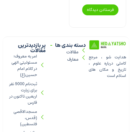
دسته بندی ها
پر بازدیدترین
مقالات
مقالات
امر به معروف؛
هدایت شو ، مرجع
معارف
مسئولیتی الهی
کاملی درباره علوم ،
در کلام امام
تاریخ و مکان های
حسین(ع)
اسلام است
ثبت‌نام 9000 نفر
برای زیارت
اربعین تاکنون در
فارس
مسجدالاقصی
(قدس،
فلسطین)