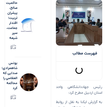
حاکمیت
صالح،
پیشران
تربیت؛
اقتدار
جماعت،
سپر
شیعه
۱۰ تیر
۱۴۰۴
فهرست مطالب
یونس
شاهمرادی؛
صدایی که
العفاسی را
محاکمه
رئیس جهاددانشگاهی واحد
کرد
استان اردبیل مطرح کرد:
۱۰ تیر
۱۴۰۴
به گزارش ایکنا به نقل از روابط