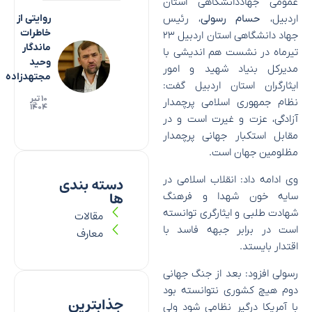
عمومی جهاددانشگاهی استان
اردبیل،
حسام رسولی
، رئیس
روایتی از
خاطرات
جهاد دانشگاهی استان اردبیل ۲۳
ماندگار
تیرماه در نشست هم اندیشی با
وحید
مدیرکل بنیاد شهید و امور
مجتهدزاده
ایثارگران استان اردبیل گفت:
۱۰ تیر
نظام جمهوری اسلامی پرچمدار
۱۴۰۴
آزادگی، عزت و غیرت است و در
مقابل استکبار جهانی پرچمدار
مظلومین جهان است.
وی ادامه داد: انقلاب اسلامی در
دسته بندی
ها
سایه خون شهدا و فرهنگ
شهادت طلبی و ایثارگری توانسته
مقالات
است در برابر جبهه فاسد با
معارف
اقتدار بایستد.
رسولی افزود: بعد از جنگ جهانی
دوم هیچ کشوری نتوانسته بود
جذابترین
با آمریکا درگیر نظامی شود ولی