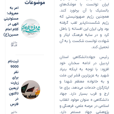
موضوعات
ایران توانست با موشک‌های
امر به
بالستیک با آن برخورد کند.
معروف؛
همچنین رژیم صهیونیستی که
مسئولیتی
رژیم شکست‌ناپذیر لقب گرفته
الهی در
بود ولی ایران این افسانه را باطل
کلام امام
کرد و در سایه فرهنگ ایثار و
حسین(ع)
شهادت توانست شکست را به آن
۱۰ تیر
۱۴۰۴
تحمیل کند.
رئیس جهاددانشگاهی استان
ثبت‌نام
اردبیل در ادامه سخنان خود
9000
افزود: با توجه به اینکه بنیاد
نفر
شهید به عزیزترین قشر این ملت
برای
و به خانواده معظم شهدا و
زیارت
ایثارگران خدمات می‌دهد، برای ما
اربعین
ارج و قرب بسیار دارد. جهاد
تاکنون
در
دانشگاهی ه عنوان مولود انقلاب
فارس
اسلامی در عرصه علمی، فرهنگی و
پژوهشی جهاد مستمر دارد.
۱۰ تیر