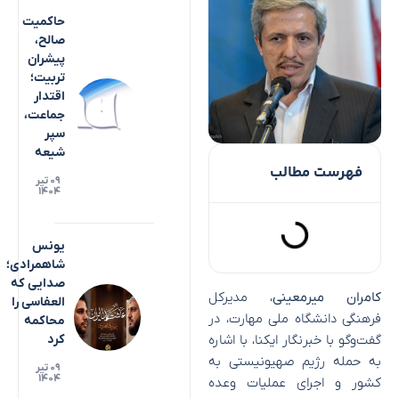
حاکمیت
صالح،
پیشران
تربیت؛
اقتدار
جماعت،
سپر
شیعه
فهرست مطالب
۰۹ تیر
۱۴۰۴
یونس
شاهمرادی؛
صدایی که
کامران میرمعینی
، مدیرکل
العفاسی را
فرهنگی دانشگاه ملی مهارت، در
محاکمه
گفت‌و‌گو با خبرنگار ایکنا، با اشاره
کرد
به حمله رژیم صهیونیستی به
۰۹ تیر
۱۴۰۴
کشور و اجرای عملیات وعده