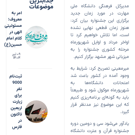
جذابترین
موضوعات
مدیرکل فرهنگی دانشگاه ملی
مهارت در مورد زمان جدید
امر به
معروف؛
برگزاری این جشنواره بیان کرد:
مسئولیتی
هنوز زمان قطعی نهایی نشده
الهی در
است، اما تلاش خواهیم کرد تا
کلام امام
اواخر مرداد و اوایل شهریورماه
حسین(ع)
مرحله کشوری جشنواره را به
۰۹ تیر
میزبانی شهر مشهد برگزار کنیم.
۱۴۰۴
میرمعینی تصریح کرد: شرایط به
وجود آمده در کشور باعث شد
ثبت‌نام
امتحانات دانشگاه‌ها به
9000
نفر
شهریورماه موکول شود و طبیعتاً
برای
باید به گونه‌ای برنامه‌ریزی کنیم
زیارت
که این موضوع نیز مدنظر قرار
اربعین
گیرد.
تاکنون
در
یادآور می‌شود سی و دومین دوره
فارس
جشنواره قرآن و عترت دانشگاه