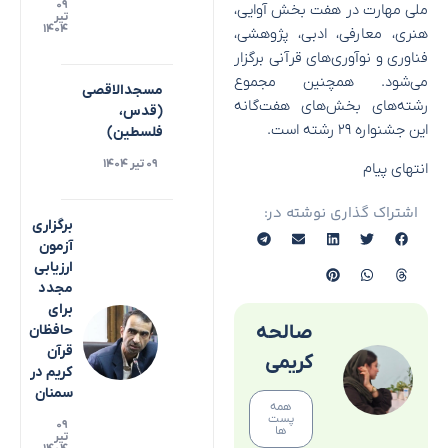
۰۹
ملی مهارت در هفت بخش آوایی،
تیر
۱۴۰۴
هنری، معارفی، ادبی، پژوهشی،
فناوری و نوآوری‌های قرآنی برگزار
می‌شود. همچنین مجموع
مسجدالاقصی
رشته‌های بخش‌های هفت‌گانه
(قدس،
این جشنواره ۲۹ رشته است.
فلسطین)
۰۹ تیر ۱۴۰۴
انتهای پیام
اشتراک گذاری نوشته در:
برگزاری
آزمون
ارزیابی
مجدد
برای
صالحه
حافظان
قرآن
کریمی
کریم در
سمنان
همه
پست
۰۹
ها
تیر