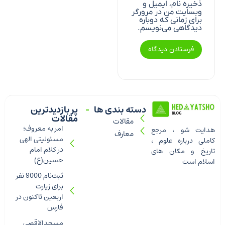
ذخیره نام، ایمیل و
وبسایت من در مرورگر
برای زمانی که دوباره
دیدگاهی می‌نویسم.
دسته بندی ها
پر بازدیدترین
مقالات
مقالات
امر به معروف؛
هدایت شو ، مرجع
معارف
مسئولیتی الهی
کاملی درباره علوم ،
در کلام امام
تاریخ و مکان های
حسین(ع)
اسلام است
ثبت‌نام 9000 نفر
برای زیارت
اربعین تاکنون در
فارس
مسجدالاقصی