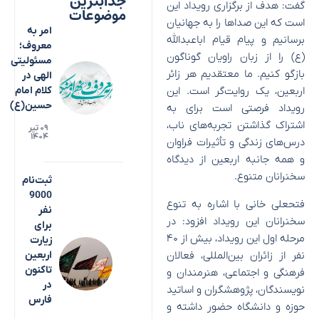
جذابترین
گفت: هدف از برگزاری رویداد این
موضوعات
است که این صدا‌ها را به جهانیان
امر به
برسانیم و پیام قیام اباعبدالله
معروف؛
(ع) را از زبان راویان گوناگون
مسئولیتی
بازگو کنیم. ما معتقدیم هر زائر
الهی در
اربعین، یک روایت‌گر است. این
کلام امام
حسین(ع)
رویداد فرصتی است برای به
اشتراک گذاشتن تجربه‌های ناب،
۰۹ تیر
۱۴۰۴
درس‌های زندگی و تأثیرات فراوان
و همه جانبه اربعین از دیدگاه
سخنرانان متنوع.
ثبت‌نام
9000
فتحعلی خانی با اشاره به تنوع
نفر
سخنرانان این رویداد افزود: در
برای
مرحله اول این رویداد، بیش از ۴۰
زیارت
نفر از زائران بین‌المللی، فعالان
اربعین
تاکنون
فرهنگی و اجتماعی، هنرمندان و
در
نویسندگان، پژوهشگران و اساتید
فارس
حوزه و دانشگاه حضور داشته و