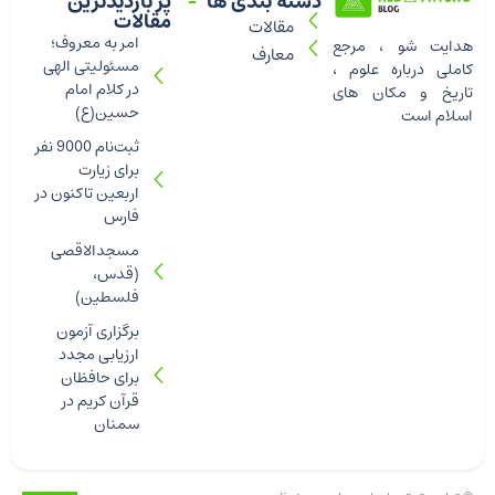
دسته بندی ها
پر بازدیدترین
مقالات
مقالات
امر به معروف؛
هدایت شو ، مرجع
معارف
مسئولیتی الهی
کاملی درباره علوم ،
در کلام امام
تاریخ و مکان های
حسین(ع)
اسلام است
ثبت‌نام 9000 نفر
برای زیارت
اربعین تاکنون در
فارس
مسجدالاقصی
(قدس،
فلسطین)
برگزاری آزمون
ارزیابی مجدد
برای حافظان
قرآن کریم در
سمنان