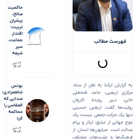
حاکمیت
صالح،
پیشران
تربیت؛
اقتدار
جماعت،
فهرست مطالب
سپر
شیعه
۰۹ تیر
۱۴۰۴
به گزارش ایکنا به نقل از ستاد
یونس
مرکزی اربعین، حامد فتحعلی
شاهمرادی؛
صدایی که
خانی، دبیر رویداد کاروان
العفاسی را
روایت‌ها گفت: اربعین حسینی
محاکمه
تنها یک حرکت جمعی نیست؛ یک
کرد
موج جهانی از عشق، ایثار و پیام
۰۹ تیر
عدالت است. میلیون‌ها انسان از
۱۴۰۴
فرهنگ‌ها و ملیت‌های مختلف،