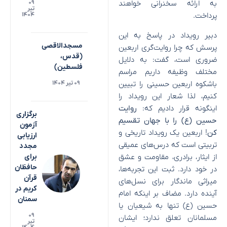
به ارائه سخنرانی خواهند
۰۹
تیر
پرداخت.
۱۴۰۴
دبیر رویداد در پاسخ به این
مسجدالاقصی
پرسش که چرا روایت‌گری اربعین
(قدس،
ضروری است، گفت: به دلایل
فلسطین)
مختلف وظیفه داریم مراسم
باشکوه اربعین حسینی را تبیین
۰۹ تیر ۱۴۰۴
کنیم، لذا شعار این رویداد را
اینگونه قرار دادیم که:
روایت
برگزاری
حسین (ع) را با جهان تقسیم
آزمون
کن
! اربعین یک رویداد تاریخی و
ارزیابی
تربیتی است که درس‌های عمیقی
مجدد
از ایثار، برادری، مقاومت و عشق
برای
حافظان
در خود دارد. ثبت این تجربه‌ها،
قرآن
میراثی ماندگار برای نسل‌های
کریم در
آینده دارد. مضاف بر اینکه امام
سمنان
حسین (ع) تنها به شیعیان یا
۰۹
مسلمانان تعلق ندارد؛ ایشان
تیر