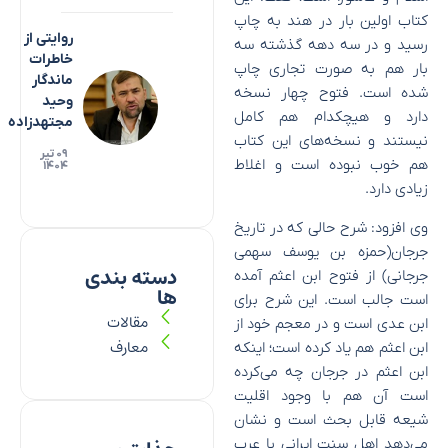
کتاب اولین بار در هند به چاپ
روایتی از
رسید و در سه دهه گذشته سه
خاطرات
بار هم به صورت تجاری چاپ
ماندگار
شده است. فتوح چهار نسخه
وحید
دارد و هیچکدام هم کامل
مجتهدزاده
نیستند و نسخه‌های این کتاب
۰۹ تیر
هم خوب نبوده است و اغلاط
۱۴۰۴
زیادی دارد.
وی افزود: شرح حالی که در تاریخ
جرجان(حمزه بن یوسف سهمی
دسته بندی
جرجانی) از فتوح ابن اعثم آمده
ها
است جالب است. این شرح برای
مقالات
ابن عدی است و در معجم خود از
معارف
ابن اعثم هم یاد کرده است؛ اینکه
ابن اعثم در جرجان چه می‌کرده
است آن هم با وجود اقلیت
شیعه قابل بحث است و نشان
می‌دهد اهل سنت ایرانی با عرب