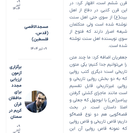
۰۹
قرن ششم است، اظهار کرد: در
تیر
۱۴۰۴
این قرن کتبی در دفاع از اهل
بیت(ع) از سوی حتی اهل سنت
نوشته شده است ولی متکلمان
مسجدالاقصی
شیعه اصرار دارند که فتوح از
(قدس،
سوی نویسنده اهل سنت نوشته
فلسطین)
شده است.
۰۹ تیر ۱۴۰۴
جعفریان اضافه کرد: ما چند متن
را می‌توانیم جدا کنیم؛ یکی متون
برگزاری
تاریخی است؛ دیگری کتب روایی
آزمون
که به دو بخش روایی تاریخی و
ارزیابی
روایی غیرتاریخی قابل تقسیم
مجدد
برای
است مانند ماجرای کشتی گرفتن
حافظان
پیامبر(ص) با ابوجهل که جعلی و
قرآن
اصلا داستان است. در بحث
کریم در
قصه‌گویی هم دو نوع قصه‌گو
سمنان
داریم؛ قاص تاریخی و قاص روایی
۰۹
که نمونه قاص روایی آن ابن
تیر