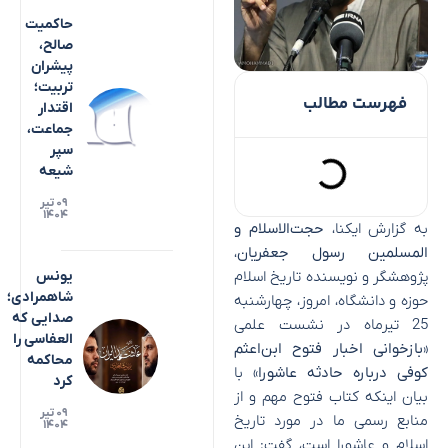
حاکمیت
صالح،
پیشران
تربیت؛
فهرست مطالب
اقتدار
جماعت،
سپر
شیعه
۰۹ تیر
۱۴۰۴
به گزارش ایکنا،
حجت‌الاسلام و
المسلمین رسول جعفریان
،
پژوهشگر و نویسنده تاریخ اسلام
یونس
شاهمرادی؛
حوزه و دانشگاه، امروز، چهارشنبه
صدایی که
25 تیرماه در نشست علمی
العفاسی را
«بازخوانی اخبار فتوح ابن‌اعثم
محاکمه
کوفی درباره حادثه عاشورا»
با
کرد
بیان اینکه کتاب فتوح مهم و از
۰۹ تیر
منابع رسمی ما در مورد تاریخ
۱۴۰۴
اسلام و عاشورا است، گفت: این