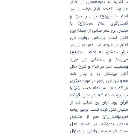
با اشاره به نمونه‌هایی از اخبار
عاشورا، گفت: قرآن‌خواندن سر
امام حسین(ع) بر سر نیزه و
گفت‌وگوی امام سجاد(ع) با
منهال بن عمر صابی از جمله این
اخبار است؛ براساس روایت ابن
اعثم در فتوح، ابن عمر صابی در
بازار دمشق به امام سجاد(ع)
می‌رسد و سخنانی در مورد
وضعیت اسرا در شام و شرح حال
آنان بینشان رد و بدل شد
همچنین این راوی در مورد دیگری
می‌گوید من سر امام حسین(ع) را
بر نیزه دیدم که در حال قرائت
قرآن بود. ابان بن تغلب هم از
منهال نقل کرده است. برخی روات
امیرمؤمنان(ع) هم از مشایخ
منهال بوده‌اند. در منابع اهل
سنت جز مسلم روایاتی از منهال