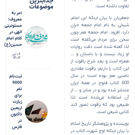
جذابترین
موضوعات
تفاوت داشته است.
امر به
جعفریان با بیان اینکه ابن اعثم،
معروف؛
شیخی به نام امام جمعه حران
مسئولیتی
دارد، افزود: امام جمعه هم چون
الهی در
کلام امام
سخن برای مردم می‌گفته است
حسین(ع)
لذا گفته شده است دقت روایات
او زیاد نیست و با داستان و …
۰۹ تیر
۱۴۰۴
همراه است و بعد شرح یاقوت از
این کتاب را داریم؛ یاقوت مقداری
ناصبی هم بوده است؛ در سال
ثبت‌نام
600 کتاب فتوح در همه ایران
9000
نفر
منتشر شده بود و در منابر و … از
برای
آن استفاده می‌شده است لذا
زیارت
طبیعی بود که یاقوت تصور کند
اربعین
کتابی شیعی است.
تاکنون
در
نویسنده و پژوهشگر تاریخ اسلام
فارس
با بیان اینکه اوج شهرت کتاب در