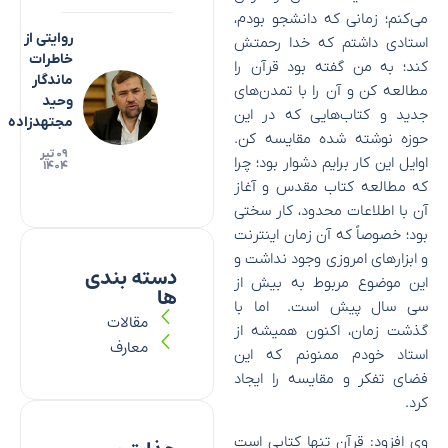
می‌کنم؛ زمانی که دانشجو بودم،
روایتی از
استادی داشتم که خدا رحمتش
خاطرات
کند؛ به من گفته بود قرآن را
ماندگار
مطالعه کن و آن را با تمدن‌های
وحید
جدید و کتاب‌هایی که در این
مجتهدزاده
حوزه نوشته شده مقایسه کن.
۰۹ تیر
اوایل این کار برایم دشوار بود؛ چرا
۱۴۰۴
که مطالعه کتاب مقدس و آغاز
آن با اطلاعات محدود، کار سختی
بود؛ خصوصاً که آن زمان اینترنت
و ابزار‌های امروزی وجود نداشت و
دسته بندی
این موضوع مربوط به بیش از
ها
سی سال پیش است. اما با
مقالات
گذشت زمان، اکنون همیشه از
معارف
استاد خودم ممنونم که این
فضای تفکر و مقایسه را ایجاد
کرد.
وی افزود: قرآن تنها کتابی است