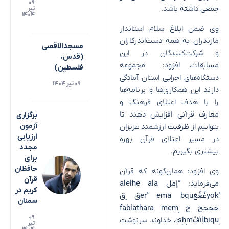
۰۹
جمعی داشته باشد.
تیر
۱۴۰۴
وی ضمن ابلاغ سلام استاندار
مازندران به همه دست‌اندرکاران
مسجدالاقصی
و شرکت‌کنندگان در این
(قدس،
مسابقات، افزود: مجموعه
فلسطین)
دستگاه‌های اجرایی استان آمادگی
۰۹ تیر ۱۴۰۴
دارند این همکاری‌ها و برنامه‌ها
را با هدف اعتلای فرهنگ و
معارف قرآنی افزایش دهند تا
برگزاری
آزمون
بتوانیم از ظرفیت ارزشمند عزیزان
ارزیابی
در مسیر اعتلای قرآن بهره
مجدد
بیشتری بگیریم.
برای
حافظان
وی افزود: همان‌گونه که قرآن
قرآن
می‌فرماید:
“اِِمل alelّhe ala
کریم در
yokُغُغُغerُ ema bquِق ِق
سمنان
حححح ح fablathara memِ
۰۹
biquِأِأفُsِhِm»
، خداوند سرنوشت
تیر