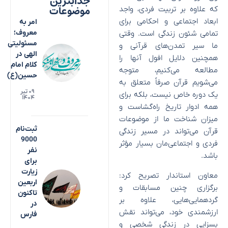
جذابترین
موضوعات
که علاوه بر تربیت فردی، واجد
ابعاد اجتماعی و احکامی برای
امر به
معروف؛
تمامی شئون زندگی است. وقتی
مسئولیتی
ما سیر تمدن‌های قرآنی و
الهی در
همچنین دلایل افول آنها را
کلام امام
مطالعه می‌کنیم، متوجه
حسین(ع)
می‌شویم قرآن صرفاً متعلق به
۰۹ تیر
یک دوره خاص نیست، بلکه برای
۱۴۰۴
همه ادوار تاریخ راه‌گشاست و
میزان شناخت ما از موضوعات
ثبت‌نام
قرآن می‌تواند در مسیر زندگی
9000
فردی و اجتماعی‌مان بسیار مؤثر
نفر
باشد.
برای
زیارت
معاون استاندار تصریح کرد:
اربعین
برگزاری چنین مسابقات و
تاکنون
گردهمایی‌هایی، علاوه بر
در
ارزشمندی خود، می‌تواند نقش
فارس
بسزایی در زندگی شخصی و