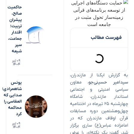
حاکمیت
صالح،
پیشران
تربیت؛
اقتدار
فهرست مطالب
جماعت،
سپر
شیعه
۰۹ تیر
۱۴۰۴
به گزارش ایکنا از مازندران،
سیدامیر حسینی‌جو
، معاون
یونس
شاهمرادی؛
سیاسی امنیتی و اجتماعی
صدایی که
استاندار مازندران، شامگاه
العفاسی را
چهارشنبه ۲۵ تیرماه در اختتامیه
محاکمه
چهل‌وهشتمین دوره مسابقات
کرد
قرآن اوقاف مازندران که در
۰۹ تیر
امامزاده عباس(ع) ساری برگزار
۱۴۰۴
شد، گفت: یک نکته‌ای را عرض