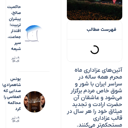
حاکمیت
صالح،
پیشران
تربیت؛
فهرست مطالب
اقتدار
جماعت،
سپر
شیعه
۰۹ تیر
۱۴۰۴
آئین‌های عزاداری ماه
محرم همه ساله در
یونس
سراسر ایران با شور و
شاهمرادی؛
شوق خاص مردم برگزار
صدایی که
می‌شود و عاشقان آن
العفاسی را
محاکمه
حضرت ارادت و تجدید
کرد
میثاق خود را هر سال در
قالب عزاداری
۰۹ تیر
۱۴۰۴
مستحکم‌تر می‌کنند.