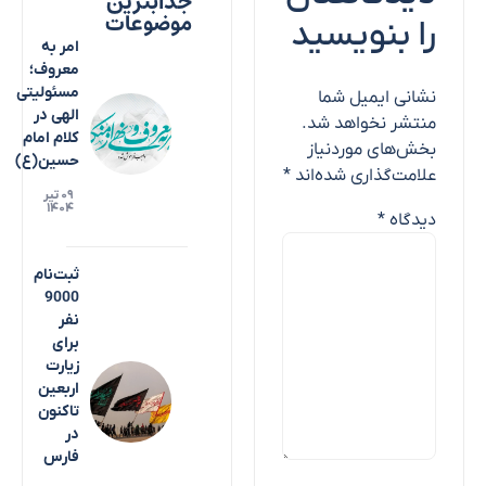
جذابترین
موضوعات
را بنویسید
امر به
معروف؛
مسئولیتی
نشانی ایمیل شما
الهی در
منتشر نخواهد شد.
کلام امام
بخش‌های موردنیاز
حسین(ع)
علامت‌گذاری شده‌اند
*
۰۹ تیر
۱۴۰۴
دیدگاه
*
ثبت‌نام
9000
نفر
برای
زیارت
اربعین
تاکنون
در
فارس