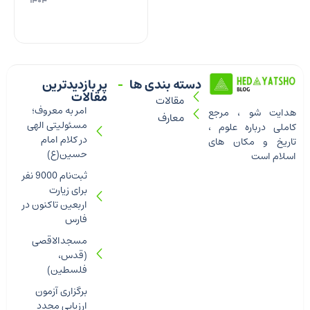
۱۴۰۴
دسته بندی ها
پر بازدیدترین
مقالات
مقالات
امر به معروف؛
هدایت شو ، مرجع
معارف
مسئولیتی الهی
کاملی درباره علوم ،
در کلام امام
تاریخ و مکان های
حسین(ع)
اسلام است
ثبت‌نام 9000 نفر
برای زیارت
اربعین تاکنون در
فارس
مسجدالاقصی
(قدس،
فلسطین)
برگزاری آزمون
ارزیابی مجدد