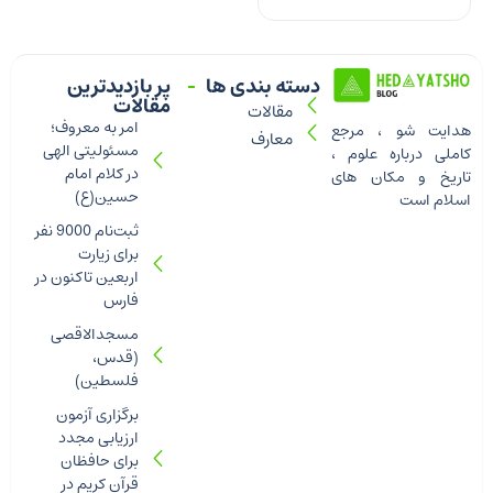
دسته بندی ها
پر بازدیدترین
مقالات
مقالات
امر به معروف؛
هدایت شو ، مرجع
معارف
مسئولیتی الهی
کاملی درباره علوم ،
در کلام امام
تاریخ و مکان های
حسین(ع)
اسلام است
ثبت‌نام 9000 نفر
برای زیارت
اربعین تاکنون در
فارس
مسجدالاقصی
(قدس،
فلسطین)
برگزاری آزمون
ارزیابی مجدد
برای حافظان
قرآن کریم در