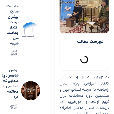
حاکمیت
صالح،
پیشران
تربیت؛
اقتدار
جماعت،
سپر
فهرست مطالب
شیعه
۰۹ تیر
۱۴۰۴
یونس
شاهمرادی؛
به گزارش ایکنا از یزد، نخستین
صدایی که
کارگاه آموزشی ویژه آقایان
العفاسی را
راه‌یافته به مرحله استانی چهل و
محاکمه
هشتمین دوره
مسابقات قرآن
کرد
کریم اوقاف و امورخیریه
، 28
۰۹ تیر
تیرماه در آستان مقدس امامزاده
۱۴۰۴