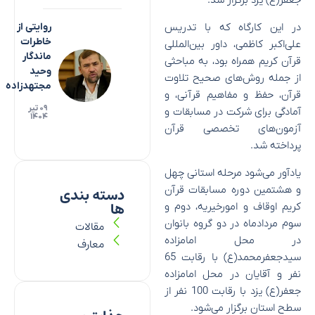
جعفر(ع) یزد برگزار شد.
در این کارگاه که با تدریس
روایتی از
خاطرات
علی‌اکبر کاظمی، داور بین‌المللی
ماندگار
قرآن کریم همراه بود، به مباحثی
وحید
از جمله روش‌های صحیح تلاوت
مجتهدزاده
قرآن، حفظ و مفاهیم قرآنی، و
۰۹ تیر
آمادگی برای شرکت در مسابقات و
۱۴۰۴
آزمون‌های تخصصی قرآن
پرداخته شد.
یادآور می‌شود مرحله استانی چهل
و هشتمین دوره مسابقات قرآن
دسته بندی
ها
کریم اوقاف و امورخیریه، دوم و
سوم مردادماه در دو گروه بانوان
مقالات
در محل امامزاده
معارف
سیدجعفرمحمد(ع) با رقابت 65
نفر و آقایان در محل امامزاده
جعفر(ع) یزد با رقابت 100 نفر از
سطح استان برگزار می‌شود.