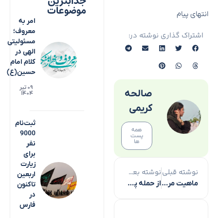
جذابترین
موضوعات
انتهای پیام
امر به
معروف؛
اشتراک گذاری نوشته در:
مسئولیتی
الهی در
کلام امام
حسین(ع)
۰۹ تیر
صالحه
۱۴۰۴
کریمی
ثبت‌نام
همه
9000
پست
ها
نفر
برای
زیارت
نوشته قبلی
نوشته بعدی
اربعین
ماهیت مردمی برنامه‌های هفته اردبیل حفظ شود
از حمله پهپادی رژیم صهیونیستی به لبنان تا ادعای ترامپ در مورد آزادی اسیران صهیونیست
تاکنون
در
فارس