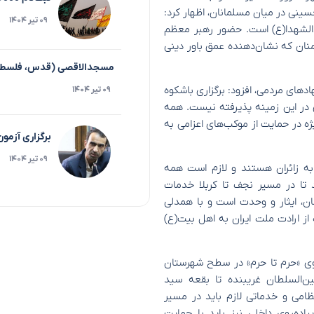
سینی در میان مسلمانان، اظهار کرد:
۰۹ تیر ۱۴۰۴
دالشهدا(ع) است. حضور رهبر معظم
نان که نشان‌دهنده عمق باور دینی
مسجدالاقصی (قدس، فلسط
هادهای مردمی، افزود: برگزاری باشکوه
۰۹ تیر ۱۴۰۴
 در این زمینه پذیرفته نیست. همه
ژه در حمایت از موکب‌های اعزامی به
برگزاری آزمو
۰۹ تیر ۱۴۰۴
به زائران هستند و لازم است همه
د تا در مسیر نجف تا کربلا خدمات
ان، ایثار و وحدت است و با همدلی
از ارادت ملت ایران به اهل بیت(ع)
ه‌روی «حرم تا حرم» در سطح شهرستان
ین‌السلطان غریبنده تا بقعه سید
نتظامی و خدماتی لازم باید در مسیر
ه‌روی داخلی نیز باید با حمایت