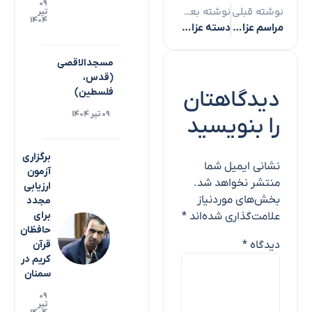
۰۹
نوشته قبلی
نوشته بعدی
تیر
۱۴۰۴
مراسم عزاداری عاشورا در مسجد حظیره یزد
دسته عزاداری هیئت فاطمیون زنجان در شب عاشورا
مسجدالاقصی
(قدس،
دیدگاهتان
فلسطین)
۰۹ تیر ۱۴۰۴
را بنویسید
برگزاری
نشانی ایمیل شما
آزمون
منتشر نخواهد شد.
ارزیابی
بخش‌های موردنیاز
مجدد
برای
علامت‌گذاری شده‌اند
*
حافظان
دیدگاه
*
قرآن
کریم در
سمنان
۰۹
تیر