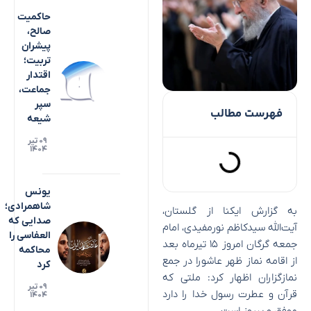
حاکمیت
صالح،
پیشران
تربیت؛
اقتدار
جماعت،
سپر
فهرست مطالب
شیعه
۰۹ تیر
۱۴۰۴
یونس
شاهمرادی؛
به گزارش ایکنا از گلستان،
صدایی که
آیت‌الله سیدکاظم نورمفیدی، امام
العفاسی را
جمعه گرگان امروز ۱۵ تیرماه بعد
محاکمه
از اقامه نماز ظهر عاشورا در جمع
کرد
نمازگزاران اظهار کرد: ملتی که
۰۹ تیر
قرآن و عطرت رسول خدا را دارد
۱۴۰۴