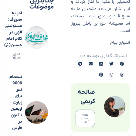
جذابترین
تحمیلی را علیه ما اغاز کردند و
موضوعات
این نشان می‌دهد دشمنان ما به
امر به
هیچ قید و بندی پایند نیستند،
معروف؛
اما همیشه حق بر باطل پیروز
مسئولیتی
است.
الهی در
کلام امام
انتهای پیام
حسین(ع)
۰۹ تیر
اشتراک گذاری نوشته در:
۱۴۰۴
ثبت‌نام
9000
نفر
صالحه
برای
کریمی
زیارت
اربعین
همه
تاکنون
پست
در
ها
فارس