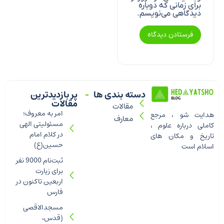
برای زمانی که دوباره
دیدگاهی می‌نویسم.
دسته بندی ها
پر بازدیدترین
مقالات
مقالات
امر به معروف؛
هدایت شو ، مرجع
معارف
مسئولیتی الهی
کاملی درباره علوم ،
در کلام امام
تاریخ و مکان های
حسین(ع)
اسلام است
ثبت‌نام 9000 نفر
برای زیارت
اربعین تاکنون در
فارس
مسجدالاقصی
(قدس،