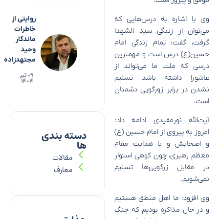
موفق و پیروز است.
وی با اشاره به درس‌هایی که
روایتی از
خاطرات
می‌توان از زندگی سید الشهدا
ماندگار
گرفت، گفت: تمام زندگی امام
وحید
حسین(ع) درس است و مهمترین
مجتهدزاده
درسی که ملت ما می‌تواند از
۰۹ تیر
عاشورا داشته باشد تسلیم
۱۴۰۴
نشدن در برابر زورگویی دشمنان
است.
آیت‌الله نورمفیدی ادامه داد:
امروز به پیروی از امام حسین (ع)
دسته بندی
ها
و اصحابش و با هدایت مقام
معظم رهبری، چون کوهی استوار
مقالات
در مقابل زرگویی‌ها تسلیم
معارف
نمی‌شویم.
وی افزود: ما اهل منطق هستیم
و در حال مذاکره بودیم که جنگ