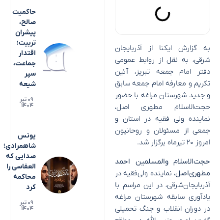
حاکمیت
صالح،
پیشران
تربیت؛
به گزارش ایکنا از آذربایجان
اقتدار
شرقی، به نقل از روابط عمومی
جماعت،
دفتر امام جمعه تبریز، آئین
سپر
تکریم و معارفه امام جمعه سابق
شیعه
و جدید شهرستان مراغه با حضور
۰۹ تیر
۱۴۰۴
حجت‌الاسلام مطهری اصل،
نماینده ولی فقیه در استان و
جمعی از مسئولان و روحانیون
یونس
امروز ۲۰ تیرماه برگزار شد.
شاهمرادی؛
صدایی که
حجت‌الاسلام والمسلمین احمد
العفاسی را
مطهری‌اصل
، نماینده ولی‌فقیه در
محاکمه
آذربایجان‌شرقی، در این مراسم با
کرد
یادآوری سابقه شهرستان مراغه
۰۹ تیر
در دوران انقلاب و جنگ تحمیلی
۱۴۰۴