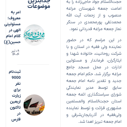
جذابترین
حجت‌الاسلام جواد حاجی‌زاده را به
موضوعات
امامت جمعه شهرستان مراغه
امر به
منصوب و از زحمات آیت الله
معروف؛
محمدتقی پورمحمدی در سنگر
مسئولیتی
نماز جمعه مراغه قدردانی نمود.
الهی در
کلام امام
در این مراسم که در حضور
حسین(ع)
نماینده ولی فقیه در استان و با
۰۹ تیر
شرکت روحانیت، خانواده شهدا و
۱۴۰۴
ایثارگران، فرماندار و مسئولین
ادارات در محل مسجد جامع
ثبت‌نام
مراغه برگزار شد، حکم امام جمعه
9000
جدید و تقدیر نامه امام جمعه
نفر
سابق توسط مدیر نمایندگی
برای
شورای سیاستگذاری ائمه جمعه
زیارت
استان حجت‌الاسلام والمسلمین
اربعین
تاکنون
مشهوری قرائت و توسط نماینده
در
ولی‌فقیه در آذربایجان‌شرقی و
فارس
امام جمعه تبریز اهدا شد.