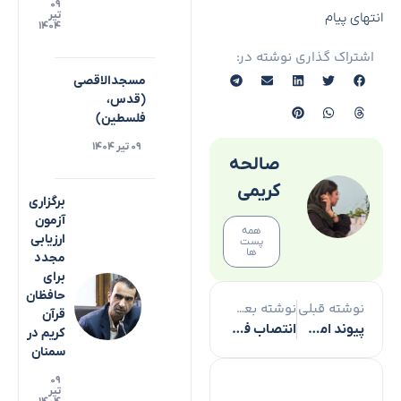
۰۹
تیر
انتهای پیام
۱۴۰۴
اشتراک گذاری نوشته در:
مسجدالاقصی
(قدس،
فلسطین)
۰۹ تیر ۱۴۰۴
صالحه
کریمی
برگزاری
آزمون
همه
ارزیابی
پست
ها
مجدد
برای
حافظان
نوشته قبلی
نوشته بعدی
قرآن
پیوند امت با امام جامعه رمز عبور از فتنه‌هاست
انتصاب فرماندار جدید نقده
کریم در
سمنان
۰۹
تیر