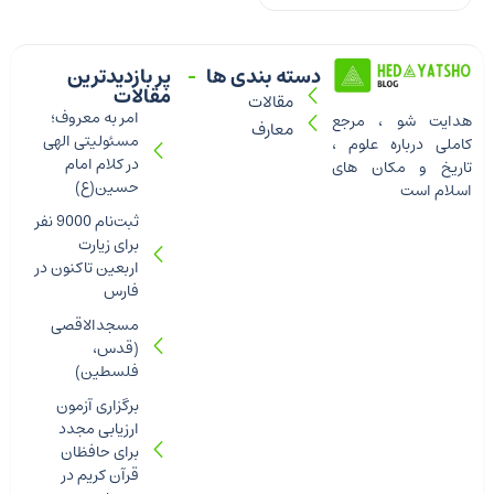
دسته بندی ها
پر بازدیدترین
مقالات
مقالات
امر به معروف؛
هدایت شو ، مرجع
معارف
مسئولیتی الهی
کاملی درباره علوم ،
در کلام امام
تاریخ و مکان های
حسین(ع)
اسلام است
ثبت‌نام 9000 نفر
برای زیارت
اربعین تاکنون در
فارس
مسجدالاقصی
(قدس،
فلسطین)
برگزاری آزمون
ارزیابی مجدد
برای حافظان
قرآن کریم در