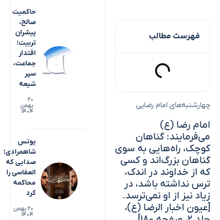
حاکمیت
صالح،
پیشران
فهرست مطالب
تربیت؛
اقتدار
جماعت،
سپر
شیعه
۲۰
چهارشنبه‌های امام رضایی
بهمن
۱۴۰۴
امام رضا (ع)
می‌فرمایند: گناهان
یونس
کوچک، راه‌هایی به سوی
شاهمرادی؛
گناهان بزرگ‌اند و کسی
صدایی که
که از خداوند در اندک،
العفاسی را
ترس نداشته باشد، در
محاکمه
کرد
زیاد نیز از او نمی‌ترسد.
[عیون اخبار الرضا (ع)،
۲۰ بهمن
۱۴۰۴
جلد ۲، صفحه ۱۸۰]