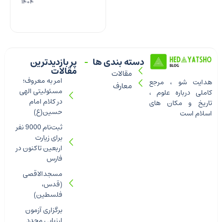
۱۴۰۴
دسته بندی ها
پر بازدیدترین
مقالات
مقالات
امر به معروف؛
هدایت شو ، مرجع
معارف
مسئولیتی الهی
کاملی درباره علوم ،
در کلام امام
تاریخ و مکان های
حسین(ع)
اسلام است
ثبت‌نام 9000 نفر
برای زیارت
اربعین تاکنون در
فارس
مسجدالاقصی
(قدس،
فلسطین)
برگزاری آزمون
ارزیابی مجدد