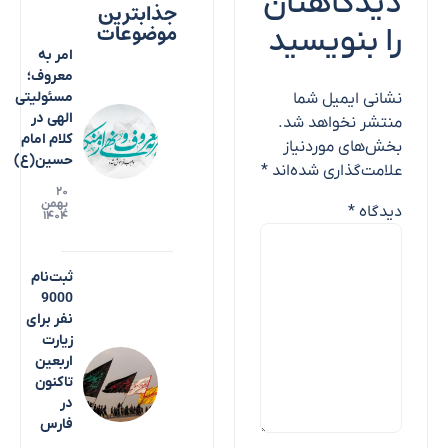
دیدگاهتان
جذابترین
موضوعات
را بنویسید
امر به
معروف؛
مسئولیتی
نشانی ایمیل شما
الهی در
منتشر نخواهد شد.
کلام امام
بخش‌های موردنیاز
حسین(ع)
علامت‌گذاری شده‌اند
*
۲۰
بهمن
دیدگاه
*
۱۴۰۴
ثبت‌نام
9000
نفر برای
زیارت
اربعین
تاکنون
در
فارس