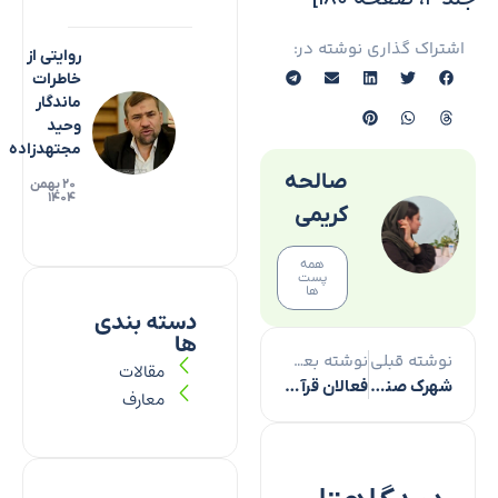
اشتراک گذاری نوشته در:
روایتی از
خاطرات
ماندگار
وحید
مجتهدزاده
صالحه
۲۰ بهمن
۱۴۰۴
کریمی
همه
پست
ها
دسته بندی
ها
نوشته قبلی
نوشته بعدی
مقالات
شهرک صنعتی بعثت مرکز فناوری‌های نوین کشور می‌شود
فعالان قرآنی سربازان خط مقدم جبهه امیدبخشی در دوران بحران
معارف